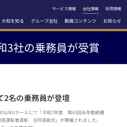
サービス情報
会社情報
採用情報
大和を知る
グループ会社
動画コンテンツ
お知らせ
大和3社の乗務員が受賞
て2名の乗務員が登壇
んRISURUホールにて「令和7年度 第45回永年勤続優
優良運転者表彰 合同表彰式」が開催されました。