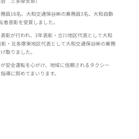
協会 三多摩支部）
務員16名、大和交通保谷㈱の乗務員3名、大和自動
転者表彰を受賞しました。
表彰が行われ、3年表彰・立川地区代表として大和
表彰・北多摩東地区代表として大和交通保谷㈱の乗務
受け取りました。
りが安全運転を心がけ、地域に信頼されるタクシー
・指導に努めてまいります。