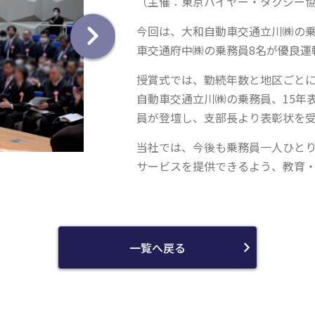
（主催：東京ハイヤー・タクシー
今回は、大和自動車交通立川㈱の乗
車交通府中㈱の乗務員8名が優良運
授賞式では、勤続年数と地区ごとに
自動車交通立川㈱の乗務員、15年
員が登壇し、支部長より表彰状を
当社では、今後も乗務員一人ひと
サービスを提供できるよう、教育
一覧へ戻る